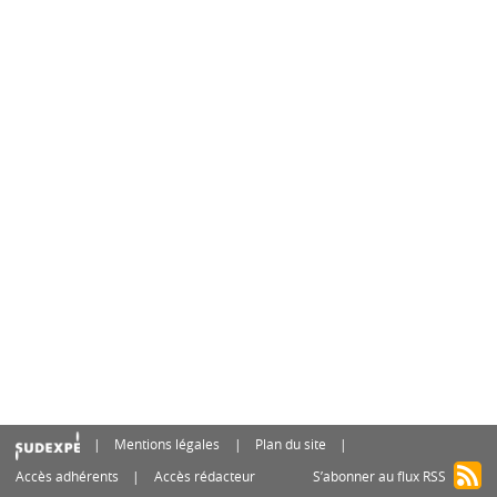
Mentions légales
Plan du site
Accès adhérents
Accès rédacteur
S’abonner au flux RSS