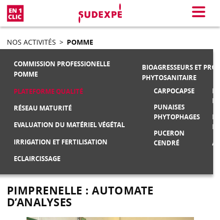
En 1 clic
Menu
NOS ACTIVITÉS
>
POMME
COMMISSION PROFESSIONELLE
BIOAGRESSEURS ET PRO
POMME
PHYTOSANITAIRE
CARPOCAPSE
MA
PLATEFORME QUALITÉ
F
PUNAISES
RÉSEAU MATURITÉ
PHYTOPHAGES
M
EVALUATION DU MATÉRIEL VÉGÉTAL
FR
PUCERON
IRRIGATION ET FERTILISATION
CENDRÉ
AU
ECLAIRCISSAGE
PIMPRENELLE : AUTOMATE
D’ANALYSES