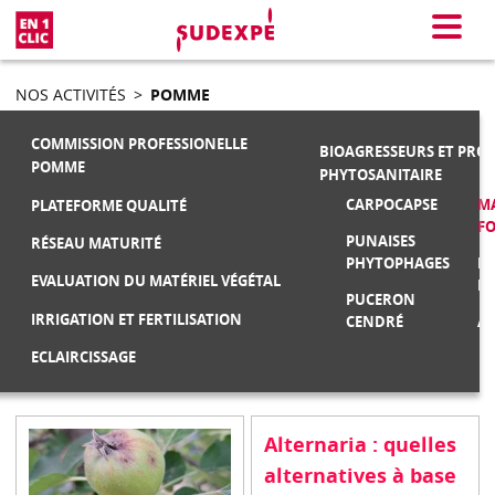
En 1 clic
Menu
NOS ACTIVITÉS
>
POMME
COMMISSION PROFESSIONELLE
BIOAGRESSEURS ET PRO
POMME
PHYTOSANITAIRE
CARPOCAPSE
MA
PLATEFORME QUALITÉ
F
PUNAISES
RÉSEAU MATURITÉ
PHYTOPHAGES
M
EVALUATION DU MATÉRIEL VÉGÉTAL
FR
PUCERON
IRRIGATION ET FERTILISATION
CENDRÉ
AU
ECLAIRCISSAGE
Alternaria : quelles
alternatives à base