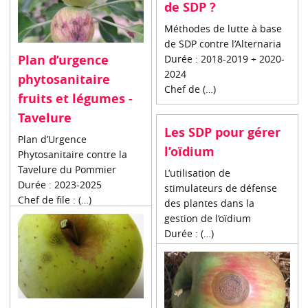
de SDP ?
Méthodes de lutte à base
de SDP contre l’Alternaria
Plan d’urgence
Durée : 2018-2019 + 2020-
2024
phytosanitaire
Chef de (…)
fruits et légumes -
Tavelure
Les SDP pour gérer
Plan d’Urgence
l’oïdium
Phytosanitaire contre la
Tavelure du Pommier
L’utilisation de
Durée : 2023-2025
stimulateurs de défense
Chef de file : (…)
des plantes dans la
gestion de l’oïdium
Durée : (…)