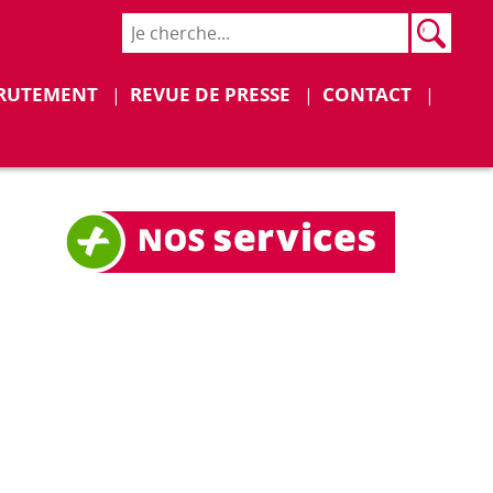
Rech
Recher
Déplier
Déplier
RUTEMENT
REVUE DE PRESSE
CONTACT