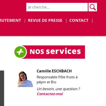
Rech
Recher
RUTEMENT
REVUE DE PRESSE
CONTACT
Camille ESCHBACH
Responsable Pôle fruits à
pépin et Bio
Un besoin, une question ?
Contactez-moi