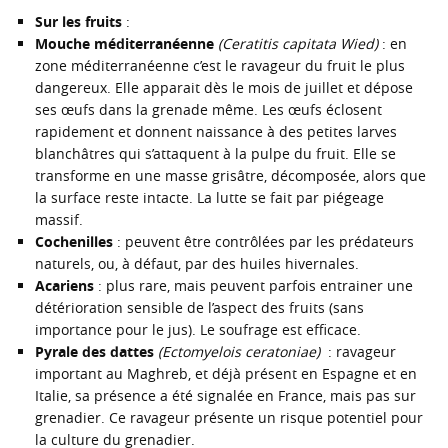
Sur les fruits
:
Mouche méditerranéenne
(Ceratitis capitata Wied)
: en
zone méditerranéenne c’est le ravageur du fruit le plus
dangereux. Elle apparait dès le mois de juillet et dépose
ses œufs dans la grenade même. Les œufs éclosent
rapidement et donnent naissance à des petites larves
blanchâtres qui s’attaquent à la pulpe du fruit. Elle se
transforme en une masse grisâtre, décomposée, alors que
la surface reste intacte. La lutte se fait par piégeage
massif.
Cochenilles
: peuvent être contrôlées par les prédateurs
naturels, ou, à défaut, par des huiles hivernales.
Acariens
: plus rare, mais peuvent parfois entrainer une
détérioration sensible de l’aspect des fruits (sans
importance pour le jus). Le soufrage est efficace.
Pyrale des dattes
(Ectomyelois ceratoniae)
: ravageur
important au Maghreb, et déjà présent en Espagne et en
Italie, sa présence a été signalée en France, mais pas sur
grenadier. Ce ravageur présente un risque potentiel pour
la culture du grenadier.