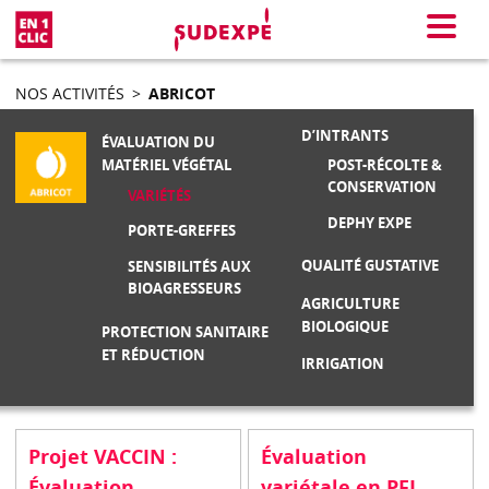
En 1 clic
Menu
NOS ACTIVITÉS
>
ABRICOT
D’INTRANTS
ÉVALUATION DU
POST-RÉCOLTE &
MATÉRIEL VÉGÉTAL
CONSERVATION
VARIÉTÉS
DEPHY EXPE
PORTE-GREFFES
QUALITÉ GUSTATIVE
SENSIBILITÉS AUX
BIOAGRESSEURS
AGRICULTURE
BIOLOGIQUE
PROTECTION SANITAIRE
ET RÉDUCTION
IRRIGATION
Projet VACCIN :
Évaluation
Évaluation
variétale en PFI