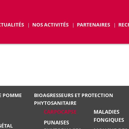
r
Déplier
CTUALITÉS
NOS ACTIVITÉS
PARTENAIRES
REC
ENTS
E POMME
BIOAGRESSEURS ET PROTECTION
PHYTOSANITAIRE
CARPOCAPSE
MALADIES
FONGIQUES
PUNAISES
GÉTAL