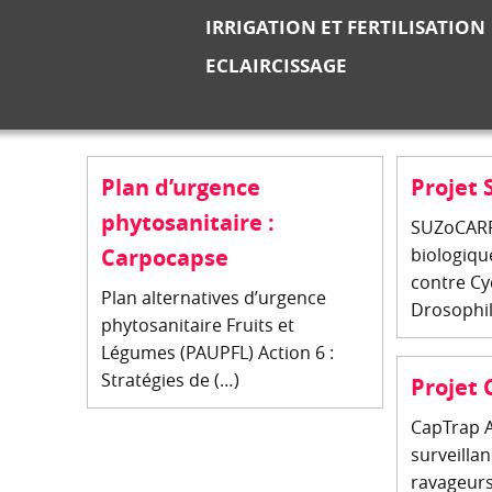
IRRIGATION ET FERTILISATION
ECLAIRCISSAGE
Plan d’urgence
Projet
phytosanitaire :
SUZoCARPO
Carpocapse
biologiqu
contre Cy
Plan alternatives d’urgence
Drosophil
phytosanitaire Fruits et
Légumes (PAUPFL) Action 6 :
Stratégies de (…)
Projet
CapTrap A
surveilla
ravageurs