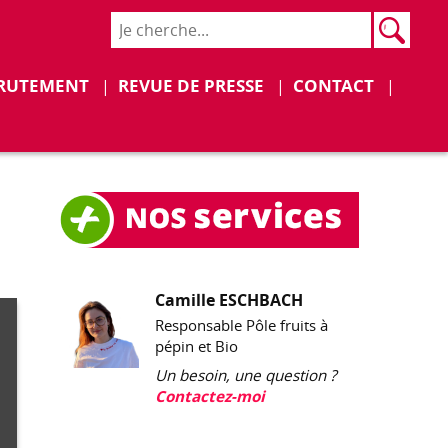
Rech
Recher
Déplier
Déplier
RUTEMENT
REVUE DE PRESSE
CONTACT
Camille ESCHBACH
Responsable Pôle fruits à
pépin et Bio
Un besoin, une question ?
Contactez-moi