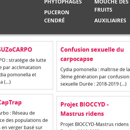
PHYTOPHAGES
MOUCHE DES
FRUITS
PUCERON
CENDRÉ
AUXILIAIRES
 SUZoCARPO
Confusion sexuelle du
carpocapse
 : stratégie de lutte
e par acclimatation
Cydia pomonella : maîtrise de l
dia pomonella et
3ème génération par confusion
a (…)
sexuelle Durée : 2018-2019 (…)
 CapTrap
Projet BIOCCYD -
rbo : Réseau de
Mastrus ridens
nce des populations de
Projet BIOCCYD-Mastrus ridens
 en verger basé sur